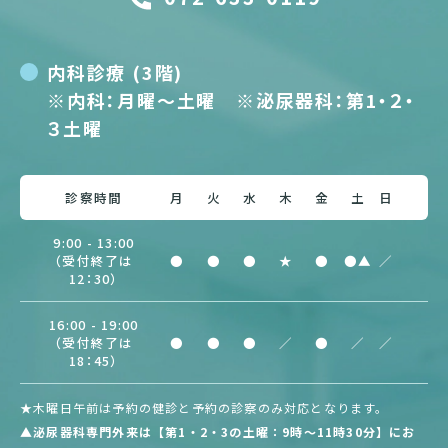
内科診療 (3階)
※内科：月曜〜土曜 ※泌尿器科：第1・２・
３土曜
診察時間
月
火
水
木
金
土
日
9:00 - 13:00
（受付終了は
●
●
●
★
●
●▲
／
12：30）
16:00 - 19:00
（受付終了は
●
●
●
／
●
／
／
18：45）
★木曜日午前は予約の健診と予約の診察のみ対応となります。
▲泌尿器科専門外来は【第1・2・3の土曜：9時～11時30分】にお