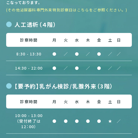
こなっております。
(その他泌尿器科専門外来特別診察日はこちらをご参照ください。)
人工透析（４階）
診察時間
月
火
水
木
金
土
日
8:30 - 13:30
●
／
●
／
●
／
／
14:30 - 22:00
●
／
●
／
●
／
／
【要予約】乳がん検診/
乳腺外来（3階）
診察時間
月
火
水
木
金
土
日
10:00 - 13:00
（受付終了は
●
●
●
●
●
★
／
12：00）